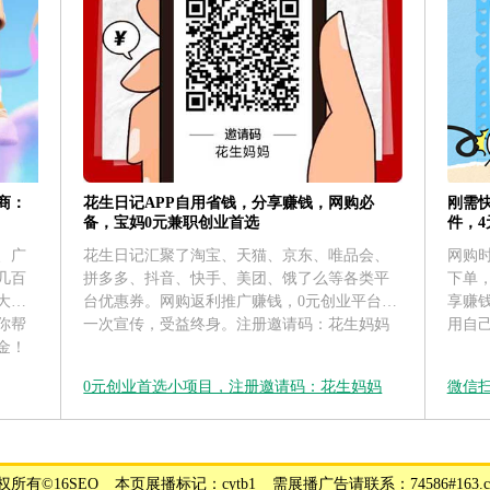
花生日记APP自用省钱，分享赚钱，网购必
刚需
商：
备，宝妈0元兼职创业首选
件，
花生日记汇聚了淘宝、天猫、京东、唯品会、
网购
、广
拼多多、抖音、快手、美团、饿了么等各类平
下单
几百
台优惠券。网购返利推广赚钱，0元创业平台，
享赚
大运
一次宣传，受益终身。注册邀请码：花生妈妈
用自
你帮
金！
0元创业首选小项目，注册邀请码：花生妈妈
微信
权所有©16SEO _ 本页展播标记：cytb1 _ 需展播广告请联系：74586#163.c